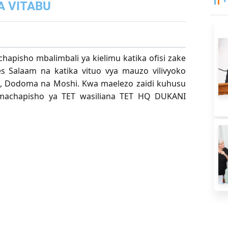
A VITABU
apisho mbalimbali ya kielimu katika ofisi zake
 Salaam na katika vituo vya mauzo vilivyoko
a, Dodoma na Moshi. Kwa maelezo zaidi kuhusu
a machapisho ya TET wasiliana TET HQ DUKANI