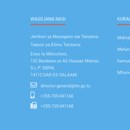
WASILIANA NASI
KURAS
Jamhuri ya Muungano wa Tanzania
Makta
Taasisi ya Elimu Tanzania
Mafunz
Eneo la Mikocheni,
132 Barabara ya Ali Hasaan Mwinyi,
Kamusi
S.L.P. 35094,
Mfumo 
14112 DAR ES SALAAM.
director.general@tie.go.tz
+255-735-041168
+255-735-041168