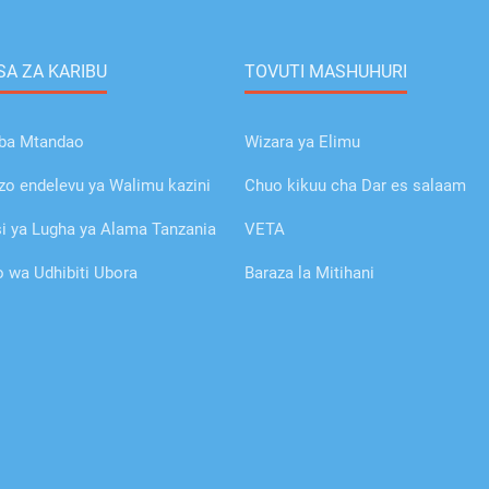
A ZA KARIBU
TOVUTI MASHUHURI
ba Mtandao
Wizara ya Elimu
o endelevu ya Walimu kazini
Chuo kikuu cha Dar es salaam
 ya Lugha ya Alama Tanzania
VETA
wa Udhibiti Ubora
Baraza la Mitihani