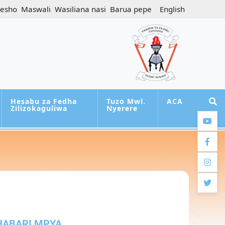
jesho
Maswali
Wasiliana nasi
Barua pepe
English
Hesabu za Fedha
Tuzo Mwl.
ACA
Zilizokaguliwa
Nyerere
youtub
facebo
instag
twitter
HABARI MPYA