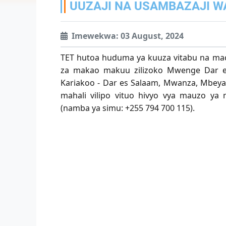
UUZAJI NA USAMBAZAJI W
Imewekwa: 03 August, 2024
TET hutoa huduma ya kuuza vitabu na mach
za makao makuu zilizoko Mwenge Dar es
Kariakoo - Dar es Salaam, Mwanza, Mbey
mahali vilipo vituo hivyo vya mauzo y
(namba ya simu: +255 794 700 115).