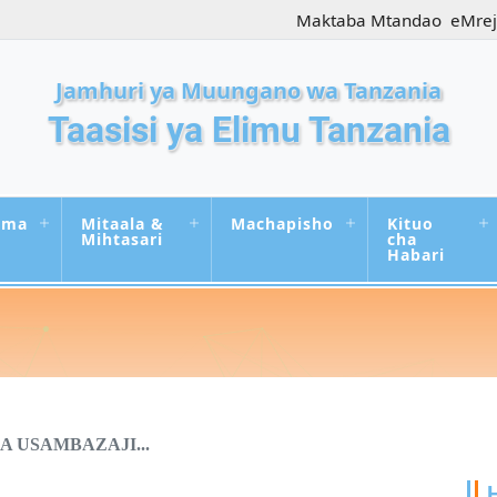
Maktaba Mtandao
eMre
Jamhuri ya Muungano wa Tanzania
Taasisi ya Elimu Tanzania
uma
Mitaala &
Machapisho
Kituo
Mihtasari
cha
Habari
A USAMBAZAJI...