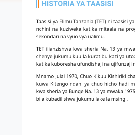
HISTORIA YA TAASISI
Taasisi ya Elimu Tanzania (TET) ni taasisi 
nchini na kuziweka katika mitaala na prog
sekondari na vyuo vya ualimu.
TET ilianzishwa kwa sheria Na. 13 ya mwa
chenye jukumu kuu la kuratibu kazi ya utoa
katika kuboresha ufundishaji na ujifunzaji
Mnamo Julai 1970, Chuo Kikuu Kishiriki ch
kuwa Kitengo ndani ya chuo hicho hadi mw
kwa sheria ya Bunge Na. 13 ya mwaka 1975. 
bila kubadilishwa jukumu lake la msingi.