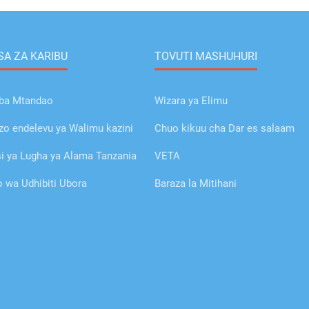
A ZA KARIBU
TOVUTI MASHUHURI
ba Mtandao
Wizara ya Elimu
o endelevu ya Walimu kazini
Chuo kikuu cha Dar es salaam
 ya Lugha ya Alama Tanzania
VETA
wa Udhibiti Ubora
Baraza la Mitihani