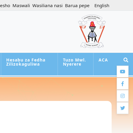
jesho
Maswali
Wasiliana nasi
Barua pepe
English
Hesabu za Fedha
Tuzo Mwl.
ACA
Zilizokaguliwa
Nyerere
youtub
facebo
instag
twitter