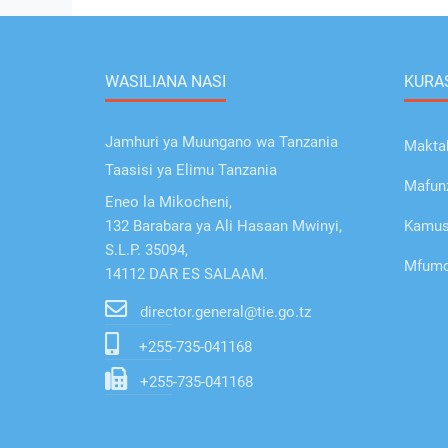
WASILIANA NASI
KURAS
Jamhuri ya Muungano wa Tanzania
Makta
Taasisi ya Elimu Tanzania
Mafunz
Eneo la Mikocheni,
132 Barabara ya Ali Hasaan Mwinyi,
Kamusi
S.L.P. 35094,
Mfumo 
14112 DAR ES SALAAM.
director.general@tie.go.tz
+255-735-041168
+255-735-041168