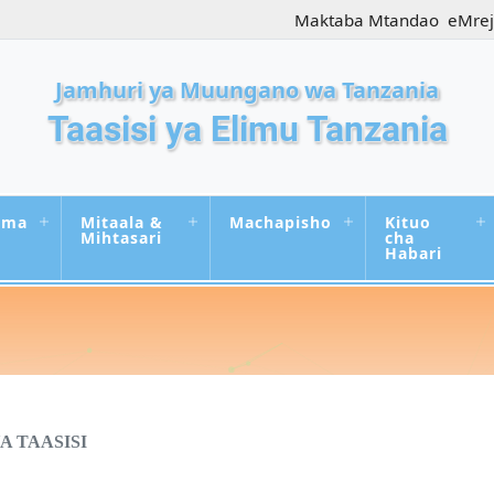
Maktaba Mtandao
eMre
Jamhuri ya Muungano wa Tanzania
Taasisi ya Elimu Tanzania
uma
Mitaala &
Machapisho
Kituo
Mihtasari
cha
Habari
A TAASISI