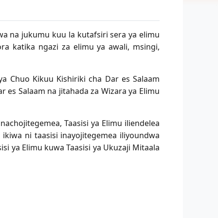
iwa na jukumu kuu la kutafsiri sera ya elimu
a katika ngazi za elimu ya awali, msingi,
ya Chuo Kikuu Kishiriki cha Dar es Salaam
ar es Salaam na jitahada za Wizara ya Elimu
achojitegemea, Taasisi ya Elimu iliendelea
kiwa ni taasisi inayojitegemea iliyoundwa
si ya Elimu kuwa Taasisi ya Ukuzaji Mitaala