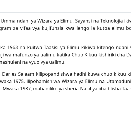
ya Umma ndani ya Wizara ya Elimu, Sayansi na Teknolojia ik
ram za vifaa vya kujifunzia kwa lengo la kutoa elimu bor
ka 1963 na kuitwa Taasisi ya Elimu kikiwa kitengo ndani 
ji wa mafunzo ya ualimu katika Chuo Kikuu kishiriki cha D
 mashuleni na vyuo vya ualimu.
a Dar es Salaam kilipopandishwa hadhi kuwa chuo kikuu kin
aka 1975, ilipohamishiwa Wizara ya Elimu na Utamaduni i
Mwaka 1987, mabadiliko ya sheria Na. 4 yaliibadilisha Taasi