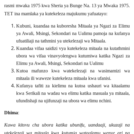
rasmi mwaka 1975 kwa
Sheria ya Bunge Na. 13 ya Mwaka 1975.
TET ina mamlaka ya kutekeleza majukumu
yafuatayo:
Kubuni, kuandaa na kuboresha Mitaala ya Ngazi za Elimu
ya Awali, Msingi, Sekondari na Ualimu pamoja na ku
fanya
ufuatiliaji na tathmini ya utekelezaji wa Mitaala
.
Kuandaa vifaa saidizi vya kutekeleza mitaala na kutathmini
ubora wa vifaa vinavyolengwa kutumiwa katika Ngazi za
Elimu ya Awali, Msingi, Sekondari na Ualimu
Kutoa mafunzo kwa watekelezaji na wasimamizi wa
mitaala ili waweze kutekeleza mitaala kwa ufanisi.
Kufanya tafiti za kielimu na kutoa ushauri wa kitaalamu
kwa Serikali na wadau wa elimu katika masuala ya mitaala,
ufundishaji na ujifunzaji na ubora wa elimu nchini.
Dhima
:
Kuwa kitovu cha ubora katika ubunifu, uandaaji, ukuzaji na
utekelezaji wa mitaala kwa kutumia wataalamu wenye ari na