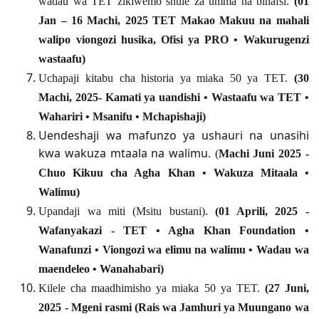
wadau wa TET zikiwemo shule za umma na binafsi
.
(
01
Jan – 16 Machi, 2025
TET Makao Makuu na mahali
walipo viongozi husika
,
Ofisi ya PRO • Wakurugenzi
wastaafu
)
Uchapaji kitabu cha historia ya miaka 50 ya TET
.
(
30
Machi, 2025
-
Kamati ya uandishi • Wastaafu wa TET •
Wahariri • Msanifu • Mchapishaji
)
Uendeshaji wa mafunzo ya ushauri na unasihi
kwa wakuza mtaala na walimu
(
Machi Juni 2025
-
.
Chuo Kikuu cha Agha Khan • Wakuza Mitaala •
Walimu
)
.
Upandaji wa miti (Msitu bustani)
(
01 Aprili, 2025
-
Wafanyakazi - TET • Agha Khan Foundation •
Wanafunzi • Viongozi wa elimu na walimu • Wadau wa
maendeleo • Wanahabari
)
Kilele cha maadhimisho ya miaka 50 ya TET
.
(
27 Juni,
2025
-
Mgeni rasmi (Rais wa Jamhuri ya Muungano wa