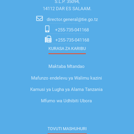
S.L.P. 35094,
14112 DAR ES SALAAM.
director.general@tie.go.tz
+255-735-041168
+255-735-041168
KURASA ZA KARIBU
Maktaba Mtandao
Mafunzo endelevu ya Walimu kazini
Kamusi ya Lugha ya Alama Tanzania
Mfumo wa Udhibiti Ubora
TOVUTI MASHUHURI