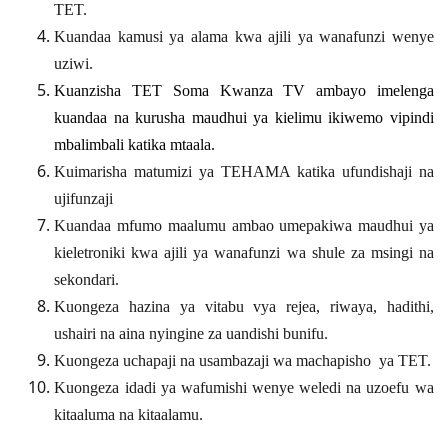
TET
.
Kuandaa kamusi ya alama kwa ajili ya wanafunzi wenye
uziwi.
Kuanzisha TET Soma Kwanza TV ambayo imelenga
kuandaa na kurusha maudhui ya kielimu ikiwemo vipindi
mbalimbali katika mtaala.
Kuimarisha matumizi ya TEHAMA katika ufundishaji na
ujifunzaji
Kuandaa mfumo maalumu ambao umepakiwa maudhui ya
kieletroniki kwa ajili ya wanafunzi wa shule za msingi na
sekondari.
Kuongeza hazina ya vitabu vya rejea, riwaya, hadithi,
ushairi na aina nyingine za uandishi bunifu
.
Kuongeza uchapaji na usambazaji wa machapisho ya TET.
Kuongeza idadi ya wafumishi wenye weledi na uzoefu wa
kitaaluma na kitaalamu.