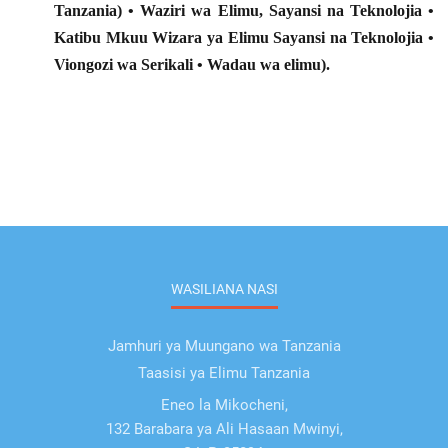
Tanzania) • Waziri wa Elimu, Sayansi na Teknolojia •
Katibu Mkuu Wizara ya Elimu Sayansi na Teknolojia •
Viongozi wa Serikali • Wadau wa elimu
).
WASILIANA NASI
Jamhuri ya Muungano wa Tanzania
Taasisi ya Elimu Tanzania
Eneo la Mikocheni,
132 Barabara ya Ali Hasaan Mwinyi,