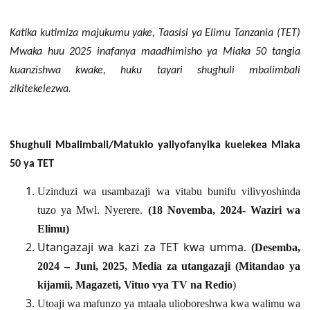
Katika kutimiza majukumu yake, Taasisi ya Elimu Tanzania (TET)
Mwaka huu 2025 inafanya maadhimisho ya Miaka 50 tangia
kuanzishwa kwake, huku tayari shughuli mbalimbali
zikitekelezwa.
Shughuli Mbalimbali/Matukio yaliyofanyika kuelekea Miaka
50 ya TET
Uzinduzi wa usambazaji wa vitabu bunifu vilivyoshinda
tuzo ya Mwl. Nyerere
.
(
18 Novemba, 2024
- Waziri wa
Elimu)
Utangazaji wa kazi za TET kwa umma
(
Desemba,
.
2024 – Juni, 2025
,
Media za utangazaji (Mitandao ya
kijamii, Magazeti, Vituo vya TV na Redio
)
Utoaji wa mafunzo ya mtaala ulioboreshwa kwa walimu wa