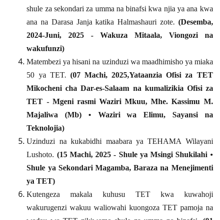
shule za sekondari za umma na binafsi kwa njia ya ana kwa
ana na Darasa Janja
katika Halmashauri zote.
(
Desemba,
2024-Juni, 2025
- Wakuza Mitaala, Viongozi na
wakufunzi)
Matembezi ya hisani na uzinduzi wa maadhimisho ya miaka
50 ya TET.
(
07 Machi, 2025
,
Yataanzia
Ofisi za TET
Mikocheni
cha Dar-es-Salaam
na kumalizikia Ofisi za
TET
- Mgeni rasmi
Waziri Mkuu, Mhe. Kassimu M.
Majaliwa (Mb) • Waziri wa Elimu, Sayansi na
Teknolojia
)
Uzinduzi na kukabidhi maabara ya TEHAMA Wilayani
Lushoto
.
(
15 Machi, 2025
-
Shule ya Msingi Shukilahi •
Shule ya Sekondari Magamba
,
Baraza na Menejimenti
ya TET
)
Kutengeza makala kuhusu TET kwa kuwahoji
wakurugenzi wakuu waliowahi kuongoza TET pamoja na