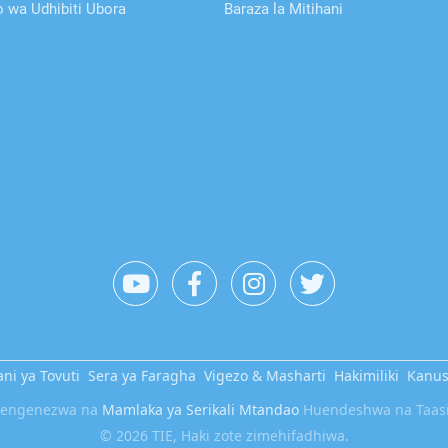
wa Udhibiti Ubora
Baraza la Mitihani
ni ya Tovuti
Sera ya Faragha
Vigezo & Masharti
Hakimiliki
Kanu
etengenezwa na
Mamlaka ya Serikali Mtandao
Huendeshwa na Taasis
© 2026 TIE, Haki zote zimehifadhiwa.