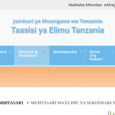
Maktaba Mtandao
eMre
Jamhuri ya Muungano wa Tanzania
Taasisi ya Elimu Tanzania
uma
Mitaala &
Machapisho
Kituo
Mihtasari
cha
Habari
MIHTASARI
MUHTASARI WA ELIMU YA SEKONDARI Y