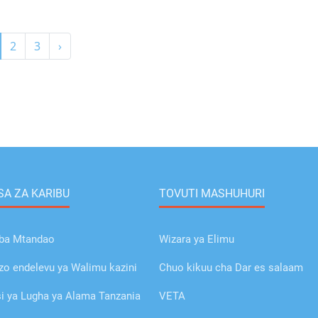
2
3
›
A ZA KARIBU
TOVUTI MASHUHURI
ba Mtandao
Wizara ya Elimu
o endelevu ya Walimu kazini
Chuo kikuu cha Dar es salaam
 ya Lugha ya Alama Tanzania
VETA