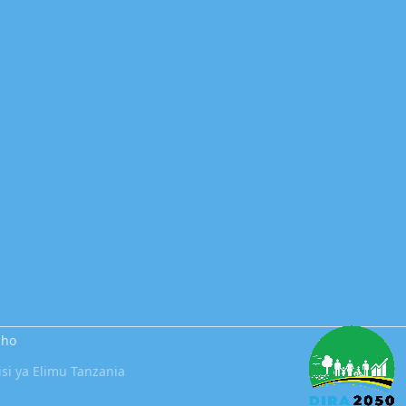
sho
i ya Elimu Tanzania