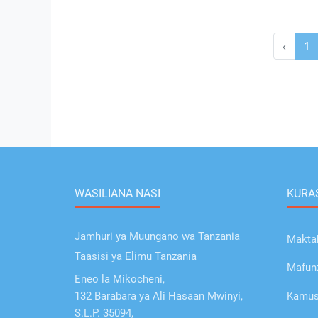
‹
1
WASILIANA NASI
KURAS
Jamhuri ya Muungano wa Tanzania
Makta
Taasisi ya Elimu Tanzania
Mafunz
Eneo la Mikocheni,
132 Barabara ya Ali Hasaan Mwinyi,
Kamusi
S.L.P. 35094,