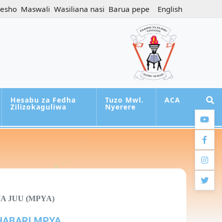
jesho
Maswali
Wasiliana nasi
Barua pepe
English
Hesabu za Fedha
Tuzo Mwl.
ACA
Zilizokaguliwa
Nyerere
youtub
facebo
instag
twitter
A JUU (MPYA)
HABARI MPYA