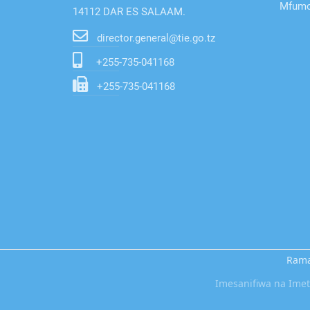
Mfumo 
14112 DAR ES SALAAM.
director.general@tie.go.tz
+255-735-041168
+255-735-041168
Rama
Imesanifiwa na Im