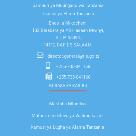
Jamhuri ya Muungano wa Tanzania
Taasisi ya Elimu Tanzania
Eneo la Mikocheni,
132 Barabara ya Ali Hasaan Mwinyi,
S.L.P. 35094,
14112 DAR ES SALAAM.
director.general@tie.go.tz
+255-735-041168
+255-735-041168
KURASA ZA KARIBU
Maktaba Mtandao
Mafunzo endelevu ya Walimu kazini
Kamusi ya Lugha ya Alama Tanzania