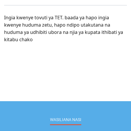
Ingia kwenye tovuti ya TET. baada ya hapo ingia
kwenye huduma zetu, hapo ndipo utakutana na
huduma ya udhibiti ubora na njia ya kupata ithibati ya
kitabu chako
WASILIANA NASI